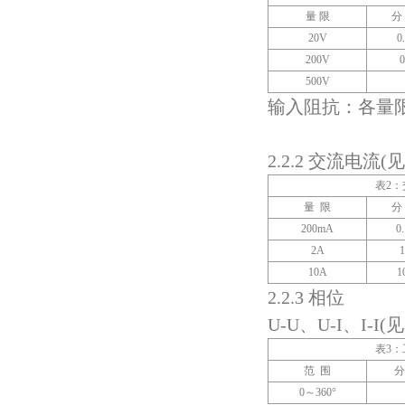
量 限
分
20V
0
200V
0
500V
输入阻抗：各量限
2.2.2 交流电流(见
表2
量 限
分
200mA
0
2A
10A
1
2.2.3 相位
U-U、U-I、I-I(
表3
范 围
分
0～360°