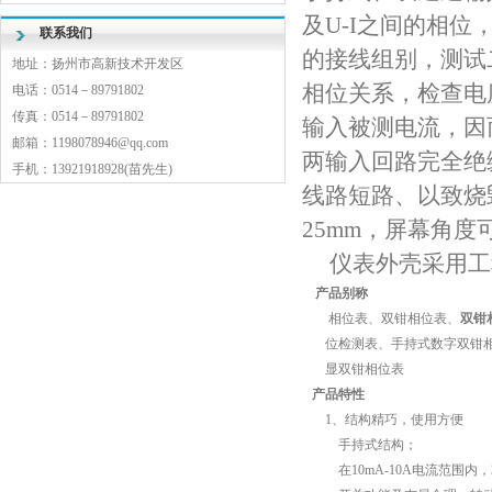
及U-I之间的相
联系我们
的接线组别，测试
地址：扬州市高新技术开发区
相位关系，检查电
电话：0514－89791802
传真：0514－89791802
输入被测电流，因
邮箱：1198078946@qq.com
两输入回路完全绝
手机：13921918928(苗先生)
线路短路、以致烧
25mm，屏幕角度
仪表外壳采用工
产品别称
相位表、双钳相位表、
双钳
位检测表、手持式数字双钳
显双钳相位表
产品特性
1、结构精巧，使用方便
手持式结构；
在10mA-10A电流范围内