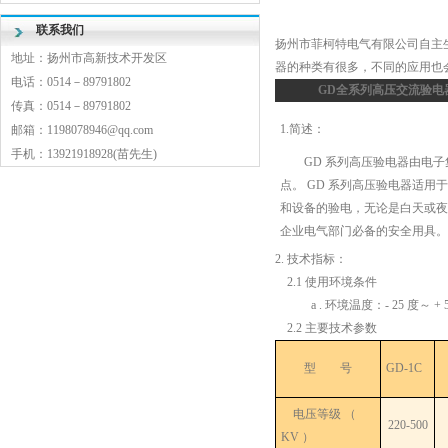
联系我们
扬州市菲柯特电气有限公司自主
地址：扬州市高新技术开发区
器
的种类有很多，不同的应用也
电话：0514－89791802
GD
全系列高压交流验电
传真：0514－89791802
1.简述：
邮箱：1198078946@qq.com
手机：13921918928(苗先生)
GD 系列高压验电器由电子集
点。 GD 系列高压验电器适用于 220V
和设备的验电，无论是白天或夜
企业电气部门必备的安全用具。
2.
技术指标
：
2.1 使用环境条件
a . 环境温度：- 25 度～ + 
2.2 主要技术参数
型 号
GD-1C
电压等级 （
220-500
KV ）