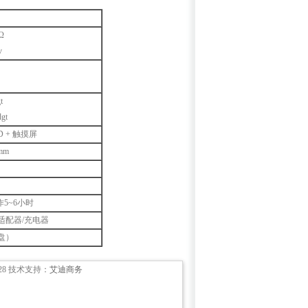
0mΩ
v
Ω
dgt
gt
D +
触摸屏
mm
作
5~6
小时
适配器
/
充电器
盘）
8928 技术支持：
艾迪商务