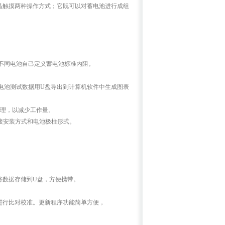
晶触摸两种操作方式；它既可以对蓄电池进行成组
不同电池自己定义蓄电池标准内阻。
电池测试数据用U盘导出到计算机软件中生成图表
便管理，以减少工作量。
接安装方式和电池极柱形式。
将数据存储到U盘，方便携带。
进行比对校准。更新程序功能简单方便，