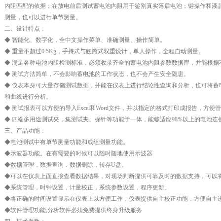
内阻匹配的依据；在放电前后测试蓄电池内阻用于鉴别真实落后电池；键操作和液
测量，也可以进行单节测量。
二、设计特点：
◆ 智能化、数字化，全中文操作菜单、准确测量、操作简单。
◆ 重量不超过0.5Kg，手持式与腰跨式双重设计，单人操作，全程自动测量。
◆ 满足各种电池内阻检测标准，必须收录齐全的蓄电池内阻参数数据库，并能根据
◆ 测试方法简单，不会影响蓄电池的工作状态，也不会产生安全隐患。
◆ 仪表本身可大量存储测试数据，并能在仪表上进行结论性查询和分析，也可将蓄
和曲线进行分析。
◆ 测试报表可以方便的导入Excel和Word文件，并以指定的格式打印成报告，方
◆ 四端多用途测试夹，集测试夹、探针等功能于一体，能够适应98%以上的电池连
三、产品功能：
◆电池测试中有单节测量功能和成组测量功能。
◆示波器功能。在有需要的时候可以随时随地使用示波器
◆数据管理，数据查询，数据删除，转存U盘。
◆可以在仪表上面直接查看数据结果，对现场判断提供可靠及时的数据支持，可以
◆系统管理，时钟设置，计量校正，系统参数设置，程序更新。
◆将正确的时间设置显示在仪表上以方便工作，仪表提供自主校正功能，方便自主
◆软件管理功能,分析软件必须免费提供终身升级服务