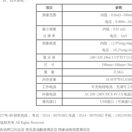
四、技术参数：
项目
参数
测量范围
内阻：
0.0m
Ω--10
电压：
0.000v--16
最小测量
内阻：
0.01 m
分 辨 率
电压：
1mV
测量精度
内阻：
±2.0%rdg±6
电压：
±0.2%rdg±6d
显 示 屏
240×320 24bit 3.5
寸
TFT LC
尺
寸
190mm
×100mm×30
重
量
0.5KG
内存容量
16 M
字节
FLASH
工作电源
可充电锂电池，充满可工
外接电源
AC100~240V/DC8.4V-1A
电源
通讯接口
USB
接口（可插接
U
227号-49
销售热线： 售后：0514－89791802 传真：0514－89791802 手机：1392191
有 All Rights Reserved.
自动闭口闪点仪
变压器油酸值测定仪
绝缘油电强度测试仪