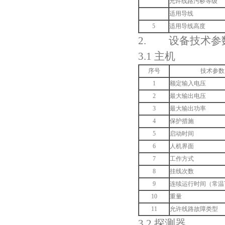
允许线路污秽等级
适用导线
5
适用导线高度
2. 设备技术参
3.1 主机
序号
技术参数
1
额定输入电压
2
最大输出电压
3
最大输出功率
4
保护措施
5
启动时间
6
人机界面
7
工作方式
8
挂线次数
9
连续运行时间（常温
10
重量
11
允许线路故障类型
3.2 探测器