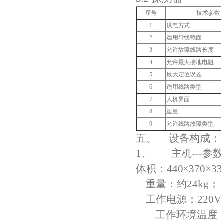
序号
技术参数
1
供电方式
2
适用导线截面
3
允许故障线路长度
4
允许最大接地电阻
5
最大定位误差
6
适用线路类型
7
人机界面
8
重量
9
允许线路故障类型
五、 设备构成：
1、 主机---参
体积：440×370×33
重量：约24kg；
工作电源：220V
工作环境温度：-